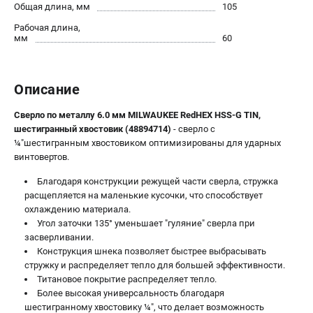
Общая длина, мм
105
Юридическим лицам
Рабочая длина,
Правила обмена и возврата товара
мм
60
Пользовательское соглашение
Описание
ТЕЛЕФОН (ПОМОНА)
8 (800) 550-70-46
Сверло по металлу 6.0 мм MILWAUKEE RedHEX HSS-G TIN,
Информация размещённая на сайте не является публичной
шестигранный хвостовик (48894714)
- сверло с
офертой.
¼″шестигранным хвостовиком оптимизированы для ударных
винтовертов.
проспект Александровской Фермы, 29АЛ
8 (812) 748-27-58
Благодаря конструкции режущей части сверла, стружка
8 (800) 550-70-46
расщепляется на маленькие кусочки, что способствует
Режим работы колл-центра:
охлаждению материала.
пн-пт - с 9:00 до 18:00
сб - с 10:00 до 16:00
Угол заточки 135° уменьшает "гуляние" сверла при
вс - выходной
засверливании.
Конструкция шнека позволяет быстрее выбрасывать
ЗАКАЗ ЗАПЧАСТЕЙ
стружку и распределяет тепло для большей эффективности.
+7 (8112) 59-10-67
Титановое покрытие распределяет тепло.
zakaz@milwa-market.ru
Более высокая универсальность благодаря
шестигранному хвостовику ¼″, что делает возможность