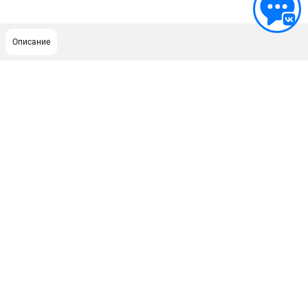
Описание
ПОДДЕРЖКА
Сервисный центр
Гарантия Milwaukee
Нашли дешевле?
ИНФОРМАЦИЯ
О компании
О бренде
Новости
Юридическим лицам