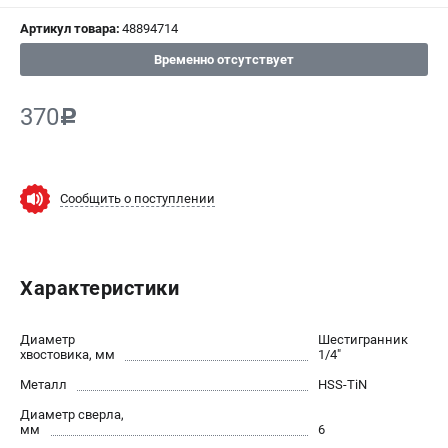
СРАВНЕНИЕ
(
0
)
Артикул товара:
48894714
Временно отсутствует
ИЗБРАННОЕ
(
0
)
370
c
МАГАЗИНЫ
СЕРВИС
Сообщить о поступлении
ПОДДЕРЖКА
Сервисный центр
Гарантия Milwaukee
Характеристики
Нашли дешевле?
Диаметр
Шестигранник
хвостовика, мм
1/4"
ИНФОРМАЦИЯ
Металл
HSS-TiN
О компании
О бренде
Диаметр сверла,
мм
6
Новости