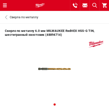
0 
Сверла по металлу
₽
ПОМОНА
Сверло по металлу 6.0 мм MILWAUKEE RedHEX HSS-G TIN,
шестигранный хвостовик (48894714)
8 (800) 550-70-46
- ЗАКАЗ ИЗДЕЛИЙ
+7 (8112) 59-10-67
- ЗАКАЗ ЗАПЧАСТЕЙ
ЗАКАЗАТЬ ЗАПЧАСТЬ
ВХОД ИЛИ РЕГИСТРАЦИЯ
КАТАЛОГ
АКЦИИ