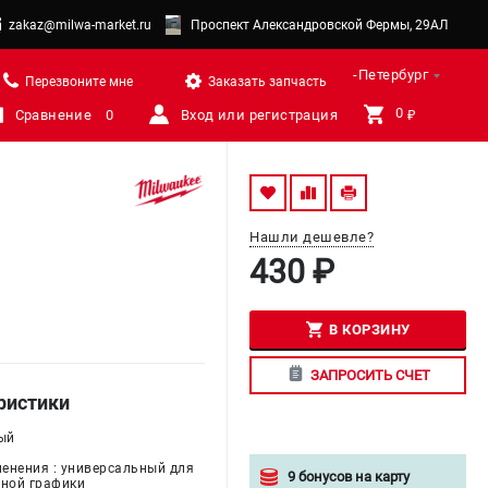
zakaz@milwa-market.ru
Проспект Александровской Фермы, 29АЛ
Санкт-Петербург
Перезвоните мне
Заказать запчасть
0 
Сравнение
0
Вход или регистрация
₽
Нашли дешевле?
430 ₽
В КОРЗИНУ
ЗАПРОСИТЬ СЧЕТ
ристики
ный
енения : универсальный для
9 бонусов на карту
ной графики