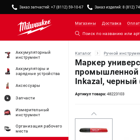
Заказ запчастей: +7 (8112) 59-10-67
Заказ изделий: 8 (812) 7
Магазины
Доставка
Оплат
Аккумуляторный
Каталог
Ручной инструме
инструмент
Маркер универ
Аккумуляторы и
промышленной 
зарядные устройства
Inkazal, черный
Аксессуары
Артикул товара:
48223103
Запчасти
Измерительный
инструмент
Организация рабочего
места