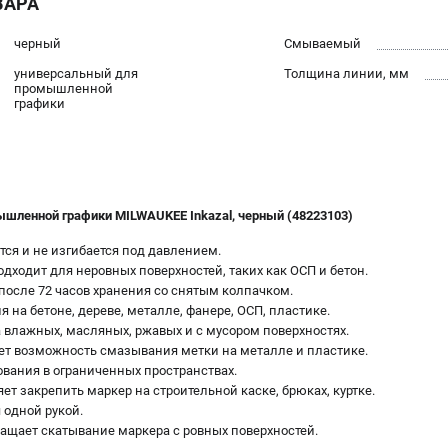
ВАРА
черный
Смываемый
универсальный для
Толщина линии, мм
промышленной
графики
шленной графики MILWAUKEE Inkazal, черный (48223103)
ся и не изгибается под давлением.
дходит для неровных поверхностей, таких как ОСП и бетон.
после 72 часов хранения со снятым колпачком.
 на бетоне, дереве, металле, фанере, ОСП, пластике.
 влажных, масляных, ржавых и с мусором поверхностях.
ает возможность смазывания метки на металле и пластике.
ования в ограниченных пространствах.
ет закрепить маркер на строительной каске, брюках, куртке.
 одной рукой.
ращает скатывание маркера с ровных поверхностей.