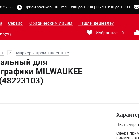
48-27-58
Прием звонков: Пн-Пт с 09:00 до 18:00 | СБ с 10:00 до 18:00
а
Сервис
Юридическим лицам
Нашли дешевле?
Избранное
0
нт
Маркеры промышленные
сальный для
графики MILWAUKEE
 (48223103)
Характе
Цвет : чер
Сфера прим
промышлен