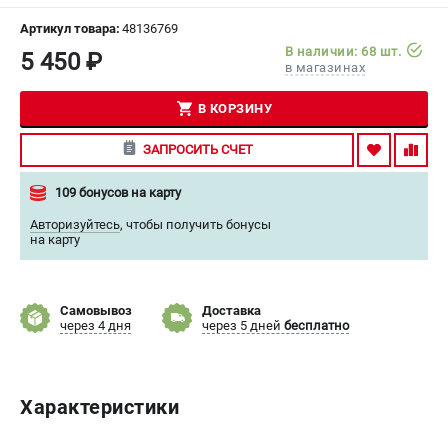
СРАВНЕНИЕ
(
0
)
Артикул товара:
48136769
В наличии: 68 шт.
5 450 ₽
в магазинах
ИЗБРАННОЕ
(
0
)
В КОРЗИНУ
МАГАЗИНЫ
ЗАПРОСИТЬ СЧЕТ
СЕРВИС
109 бонусов на карту
ПОДДЕРЖКА
Авторизуйтесь
,
чтобы получить бонусы
на карту
Сервисный центр
Гарантия Milwaukee
Нашли дешевле?
Самовывоз
Доставка
через 4 дня
через 5 дней
бесплатно
Как нас найти
ИНФОРМАЦИЯ
Характеристики
О компании
О бренде