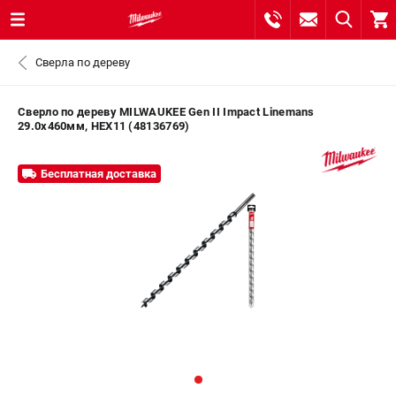
0 
Сверла по дереву
₽
САНКТ-ПЕТЕРБУРГ
Сверло по дереву MILWAUKEE Gen II Impact Linemans
29.0x460мм, HEX11 (48136769)
8 (812) 748-27-58
- ЗАКАЗ ИЗДЕЛИЙ
Бесплатная доставка
+7 (8112) 59-10-67
- ЗАКАЗ ЗАПЧАСТЕЙ
ЗАКАЗАТЬ ЗАПЧАСТЬ
ВХОД ИЛИ РЕГИСТРАЦИЯ
КАТАЛОГ
АКЦИИ