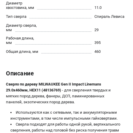
Диаметр
Новости
хвостовика, мм
11.0
Юридическим лицам
Тип сверла
Спираль Левиса
Правила обмена и возврата товара
Диаметр сверла,
Пользовательское соглашение
мм
29
Рабочая длина,
мм
395
ТЕЛЕФОН (САНКТ-ПЕТЕРБУРГ)
Общая длина, мм
460
8 (812) 748-27-58
Информация размещённая на сайте не является публичной
офертой.
Описание
проспект Александровской Фермы, 29АЛ
8 (812) 748-27-58
Сверло по дереву MILWAUKEE Gen II Impact Linemans
8 (800) 550-70-46
29.0x460мм, HEX11 (48136769)
- для сверления твердых и
Режим работы колл-центра:
мягких пород дерева, фанеры, ДСП, ламинированных
пн-пт - с 9:00 до 18:00
сб - с 10:00 до 16:00
панелей, экзотических пород дерева.
вс - выходной
Используются как с сетевыми, так и аккумуляторными
ЗАКАЗ ЗАПЧАСТЕЙ
инструментами, в том числе импульсными гайковертами.
+7 (8112) 59-10-67
Сверла подходят для работы одной рукой, вертикального
zakaz@milwa-market.ru
сверления, работы над головой без риска получения травм