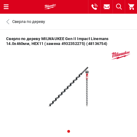
0 
Сверла по дереву
₽
САНКТ-ПЕТЕРБУРГ
Сверло по дереву MILWAUKEE Gen II Impact Linemans
14.0x460мм, HEX11 (замена 4932352275) (48136754)
8 (812) 748-27-58
- ЗАКАЗ ИЗДЕЛИЙ
+7 (8112) 59-10-67
- ЗАКАЗ ЗАПЧАСТЕЙ
ЗАКАЗАТЬ ЗАПЧАСТЬ
ВХОД ИЛИ РЕГИСТРАЦИЯ
КАТАЛОГ
АКЦИИ