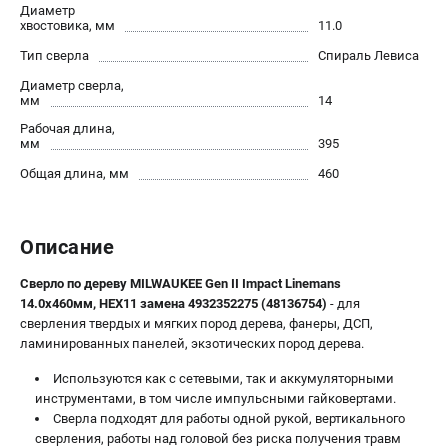
Диаметр
Новости
хвостовика, мм
11.0
Юридическим лицам
Тип сверла
Спираль Левиса
Правила обмена и возврата товара
Диаметр сверла,
Пользовательское соглашение
мм
14
Рабочая длина,
мм
395
ТЕЛЕФОН (САНКТ-ПЕТЕРБУРГ)
Общая длина, мм
460
8 (812) 748-27-58
Информация размещённая на сайте не является публичной
офертой.
Описание
проспект Александровской Фермы, 29АЛ
8 (812) 748-27-58
Сверло по дереву MILWAUKEE Gen II Impact Linemans
8 (800) 550-70-46
14.0x460мм, HEX11 замена 4932352275 (48136754)
- для
Режим работы колл-центра:
сверления твердых и мягких пород дерева, фанеры, ДСП,
пн-пт - с 9:00 до 18:00
сб - с 10:00 до 16:00
ламинированных панелей, экзотических пород дерева.
вс - выходной
Используются как с сетевыми, так и аккумуляторными
ЗАКАЗ ЗАПЧАСТЕЙ
инструментами, в том числе импульсными гайковертами.
+7 (8112) 59-10-67
Сверла подходят для работы одной рукой, вертикального
zakaz@milwa-market.ru
сверления, работы над головой без риска получения травм