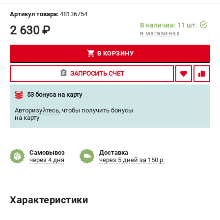
СРАВНЕНИЕ
(
0
)
Артикул товара:
48136754
В наличии: 11 шт.
2 630 ₽
в магазинах
ИЗБРАННОЕ
(
0
)
В КОРЗИНУ
МАГАЗИНЫ
ЗАПРОСИТЬ СЧЕТ
СЕРВИС
53 бонуса на карту
ПОДДЕРЖКА
Авторизуйтесь
,
чтобы получить бонусы
на карту
Сервисный центр
Гарантия Milwaukee
Нашли дешевле?
Самовывоз
Доставка
через 4 дня
через 5 дней за 150 р.
Как нас найти
ИНФОРМАЦИЯ
Характеристики
О компании
О бренде