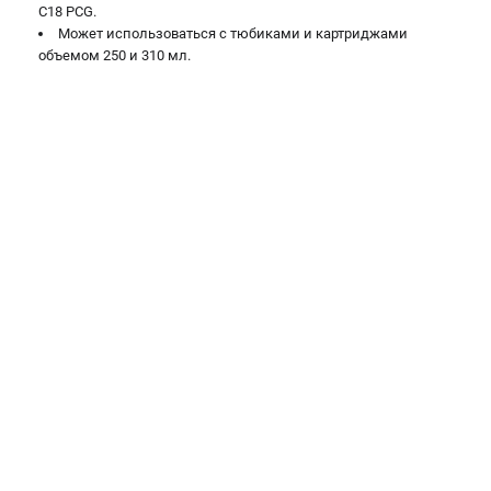
C18 PCG.
Новости
Может использоваться с тюбиками и картриджами
Юридическим лицам
объемом 250 и 310 мл.
Правила обмена и возврата товара
Пользовательское соглашение
ТЕЛЕФОН (САНКТ-ПЕТЕРБУРГ)
8 (812) 748-27-58
Информация размещённая на сайте не является публичной
офертой.
проспект Александровской Фермы, 29АЛ
8 (812) 748-27-58
8 (800) 550-70-46
Режим работы колл-центра:
пн-пт - с 9:00 до 18:00
сб - с 10:00 до 16:00
вс - выходной
ЗАКАЗ ЗАПЧАСТЕЙ
+7 (8112) 59-10-67
zakaz@milwa-market.ru