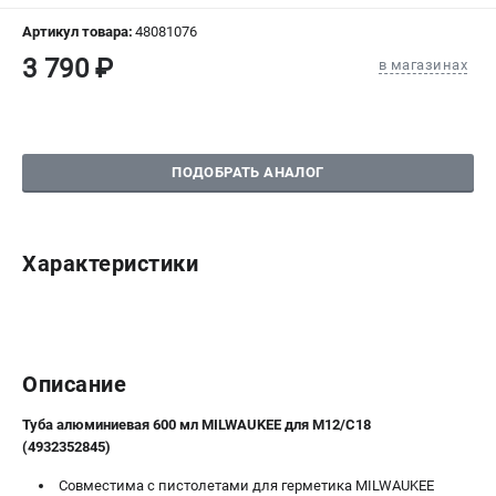
СРАВНЕНИЕ
(
0
)
Артикул товара:
48081076
3 790 ₽
в магазинах
ИЗБРАННОЕ
(
0
)
МАГАЗИНЫ
ПОДОБРАТЬ АНАЛОГ
СЕРВИС
ПОДДЕРЖКА
Характеристики
Сервисный центр
Гарантия Milwaukee
Нашли дешевле?
Как нас найти
Описание
ИНФОРМАЦИЯ
Туба алюминиевая 600 мл MILWAUKEE для M12/С18
(4932352845)
О компании
О бренде
Совместима с пистолетами для герметика MILWAUKEE