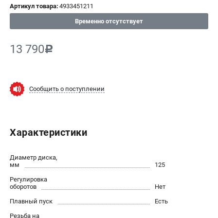
Артикул товара:
4933451211
СРАВНЕНИЕ
(
0
)
Временно отсутствует
ИЗБРАННОЕ
(
0
)
13 790
c
МАГАЗИНЫ
СЕРВИС
Сообщить о поступлении
ПОДДЕРЖКА
Сервисный центр
Характеристики
Гарантия Milwaukee
Нашли дешевле?
Диаметр диска,
Как нас найти
мм
125
Регулировка
ИНФОРМАЦИЯ
оборотов
Нет
Плавный пуск
О компании
Есть
О бренде
Резьба на