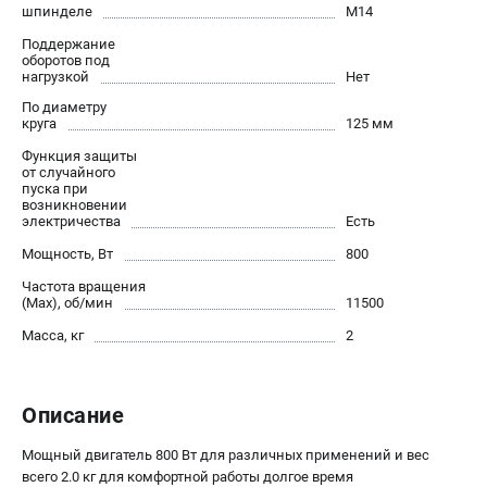
шпинделе
М14
Новости
Поддержание
Юридическим лицам
оборотов под
Правила обмена и возврата товара
нагрузкой
Нет
Пользовательское соглашение
По диаметру
круга
125 мм
Функция защиты
ТЕЛЕФОН (САНКТ-ПЕТЕРБУРГ)
от случайного
пуска при
8 (812) 748-27-58
возникновении
Информация размещённая на сайте не является публичной
электричества
Есть
офертой.
Мощность, Вт
800
проспект Александровской Фермы, 29АЛ
Частота вращения
8 (812) 748-27-58
(Max), об/мин
11500
8 (800) 550-70-46
Режим работы колл-центра:
Масса, кг
2
пн-пт - с 9:00 до 18:00
сб - с 10:00 до 16:00
вс - выходной
Описание
ЗАКАЗ ЗАПЧАСТЕЙ
+7 (8112) 59-10-67
Мощный двигатель 800 Вт для различных применений и вес
zakaz@milwa-market.ru
всего 2.0 кг для комфортной работы долгое время