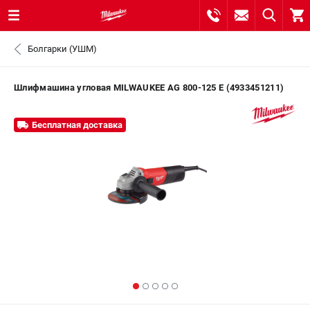
0 
Болгарки (УШМ)
₽
САНКТ-ПЕТЕРБУРГ
Шлифмашина угловая MILWAUKEE AG 800-125 E (4933451211)
8 (812) 748-27-58
- ЗАКАЗ ИЗДЕЛИЙ
Бесплатная доставка
+7 (8112) 59-10-67
- ЗАКАЗ ЗАПЧАСТЕЙ
ЗАКАЗАТЬ ЗАПЧАСТЬ
ВХОД ИЛИ РЕГИСТРАЦИЯ
КАТАЛОГ
АКЦИИ