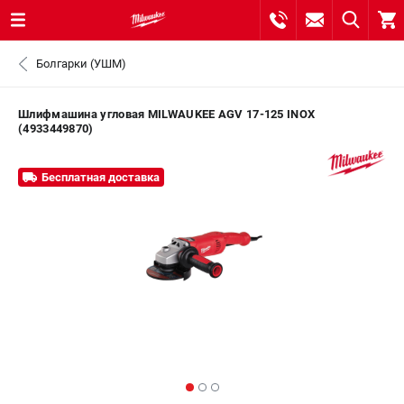
0 
Болгарки (УШМ)
₽
САНКТ-ПЕТЕРБУРГ
Шлифмашина угловая MILWAUKEE AGV 17-125 INOX
(4933449870)
8 (812) 748-27-58
- ЗАКАЗ ИЗДЕЛИЙ
Бесплатная доставка
+7 (8112) 59-10-67
- ЗАКАЗ ЗАПЧАСТЕЙ
ЗАКАЗАТЬ ЗАПЧАСТЬ
ВХОД ИЛИ РЕГИСТРАЦИЯ
КАТАЛОГ
АКЦИИ