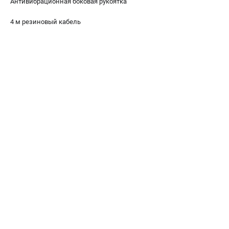
Антивибрационная боковая рукоятка
4 м резиновый кабель