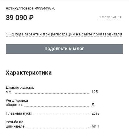
СРАВНЕНИЕ
(
0
)
Артикул товара:
4933449870
39 090 ₽
в магазинах
ИЗБРАННОЕ
(
0
)
1 + 2 года гарантии при регистрации на сайте производителя
МАГАЗИНЫ
ПОДОБРАТЬ АНАЛОГ
СЕРВИС
ПОДДЕРЖКА
Характеристики
Сервисный центр
Гарантия Milwaukee
Диаметр диска,
Нашли дешевле?
мм
125
Как нас найти
Регулировка
оборотов
Да
ИНФОРМАЦИЯ
Плавный пуск
Есть
О компании
Резьба на
шпинделе
О бренде
М14