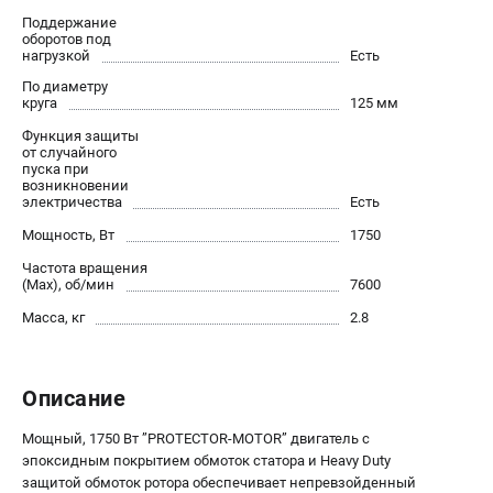
Новости
Поддержание
оборотов под
Юридическим лицам
нагрузкой
Есть
Правила обмена и возврата товара
По диаметру
Пользовательское соглашение
круга
125 мм
Функция защиты
от случайного
пуска при
ТЕЛЕФОН (САНКТ-ПЕТЕРБУРГ)
возникновении
8 (812) 748-27-58
электричества
Есть
Информация размещённая на сайте не является публичной
Мощность, Вт
1750
офертой.
Частота вращения
проспект Александровской Фермы, 29АЛ
(Max), об/мин
7600
8 (812) 748-27-58
Масса, кг
8 (800) 550-70-46
2.8
Режим работы колл-центра:
пн-пт - с 9:00 до 18:00
сб - с 10:00 до 16:00
Описание
вс - выходной
ЗАКАЗ ЗАПЧАСТЕЙ
Мощный, 1750 Вт ”PROTECTOR-MOTOR” двигатель с
+7 (8112) 59-10-67
эпоксидным покрытием обмоток статора и Heavy Duty
zakaz@milwa-market.ru
защитой обмоток ротора обеспечивает непревзойденный