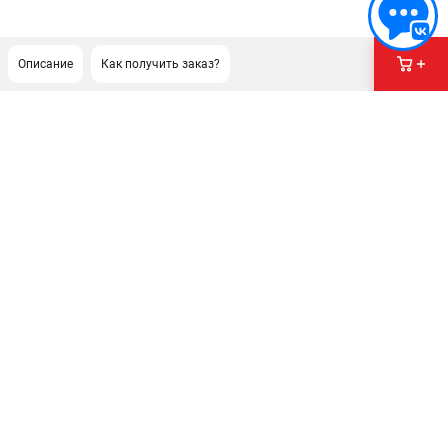
Описание
Как получить заказ?
ПОДДЕРЖКА
Сервисный центр
Гарантия Milwaukee
Нашли дешевле?
ИНФОРМАЦИЯ
О компании
О бренде
Новости
Юридическим лицам