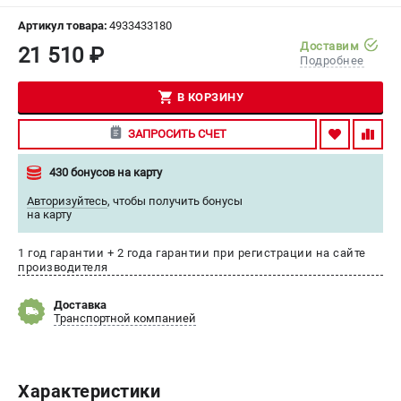
СРАВНЕНИЕ
(
0
)
Артикул товара:
4933433180
Доставим
21 510 ₽
Подробнее
ИЗБРАННОЕ
(
0
)
В КОРЗИНУ
МАГАЗИНЫ
ЗАПРОСИТЬ СЧЕТ
СЕРВИС
430 бонусов на карту
ПОДДЕРЖКА
Авторизуйтесь
,
чтобы получить бонусы
на карту
Сервисный центр
Гарантия Milwaukee
1 год гарантии + 2 года гарантии при регистрации на сайте
производителя
Нашли дешевле?
Доставка
Транспортной компанией
ИНФОРМАЦИЯ
О компании
О бренде
Характеристики
Новости