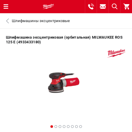
0 
Шлифмашины эксцентриковые
₽
ПОМОНА
Шлифмашина эксцентриковая (орбитальная) MILWAUKEE ROS
125 E (4933433180)
8 (800) 550-70-46
- ЗАКАЗ ИЗДЕЛИЙ
+7 (8112) 59-10-67
- ЗАКАЗ ЗАПЧАСТЕЙ
ЗАКАЗАТЬ ЗАПЧАСТЬ
ВХОД ИЛИ РЕГИСТРАЦИЯ
КАТАЛОГ
АКЦИИ