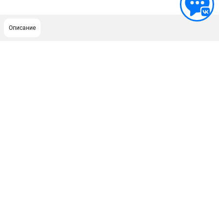
Описание
ПОДДЕРЖКА
Сервисный центр
Гарантия Milwaukee
Нашли дешевле?
Как нас найти
ИНФОРМАЦИЯ
О компании
О бренде
Новости