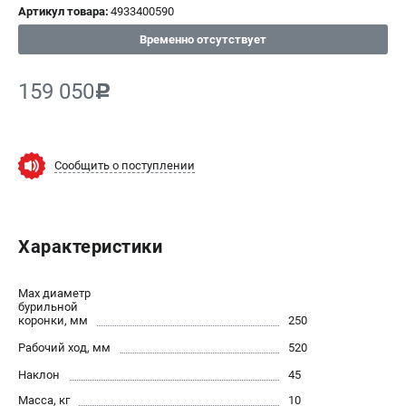
Артикул товара:
4933400590
СРАВНЕНИЕ
(
0
)
Временно отсутствует
ИЗБРАННОЕ
(
0
)
159 050
c
МАГАЗИНЫ
СЕРВИС
Сообщить о поступлении
ПОДДЕРЖКА
Сервисный центр
Характеристики
Гарантия Milwaukee
Нашли дешевле?
Max диаметр
Как нас найти
бурильной
коронки, мм
250
ИНФОРМАЦИЯ
Рабочий ход, мм
520
Наклон
О компании
45
О бренде
Масса, кг
10