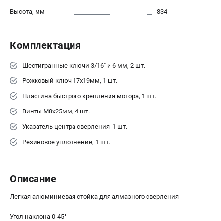
Новости
Высота, мм
834
Юридическим лицам
Правила обмена и возврата товара
Комплектация
Пользовательское соглашение
Шестигранные ключи 3/16" и 6 мм, 2 шт.
ТЕЛЕФОН (САНКТ-ПЕТЕРБУРГ)
Рожковый ключ 17x19мм, 1 шт.
8 (812) 748-27-58
Пластина быстрого крепления мотора, 1 шт.
Информация размещённая на сайте не является публичной
офертой.
Винты М8x25мм, 4 шт.
проспект Александровской Фермы, 29АЛ
Указатель центра сверления, 1 шт.
8 (812) 748-27-58
Резиновое уплотнение, 1 шт.
8 (800) 550-70-46
Режим работы колл-центра:
пн-пт - с 9:00 до 18:00
сб - с 10:00 до 16:00
Описание
вс - выходной
ЗАКАЗ ЗАПЧАСТЕЙ
Легкая алюминиевая стойка для алмазного сверления
+7 (8112) 59-10-67
zakaz@milwa-market.ru
Угол наклона 0-45°