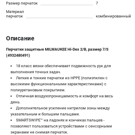
Размер перчаток
7
Юридическим лицам
Материал
Правила обмена и возврата товара
перчаток
комбинированный
Пользовательское соглашение
Описание
ТЕЛЕФОН (ПОМОНА)
8 (800) 550-70-46
Перчатки защитные MILWAUKEE Hi-Dex 2/B, размер 7/S
Информация размещённая на сайте не является публичной
(4932480491)
офертой.
18 класс вязки обеспечивает подвижность рук для
проспект Александровской Фермы, 29АЛ
выполнения точных задач.
8 (812) 748-27-58
Легкие и тонкие перчатки из HPPE (полиэтилен с
8 (800) 550-70-46
высокими функциональными характеристиками) с
Режим работы колл-центра:
полиуретановым покрытием.
пн-пт - с 9:00 до 18:00
сб - с 10:00 до 16:00
Отличная воздухопроницаемость и комфорт на весь
вс - выходной
день.
Дополнительное усиление нитрилом зоны между
ЗАКАЗ ЗАПЧАСТЕЙ
указательным и большим пальцами.
+7 (8112) 59-10-67
SMARTSWIPE™ на ладонях и кончиках пальцев -
zakaz@milwa-market.ru
позволяют пользоваться устройствами с сенсорными
экранами не снимая перчаток.