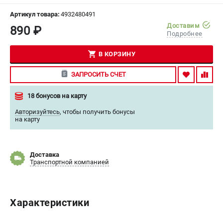
СРАВНЕНИЕ
(
0
)
Артикул товара:
4932480491
Доставим
890 ₽
Подробнее
ИЗБРАННОЕ
(
0
)
В КОРЗИНУ
МАГАЗИНЫ
ЗАПРОСИТЬ СЧЕТ
СЕРВИС
18 бонусов на карту
ПОДДЕРЖКА
Авторизуйтесь
,
чтобы получить бонусы
на карту
Сервисный центр
Гарантия Milwaukee
Нашли дешевле?
Доставка
Транспортной компанией
ИНФОРМАЦИЯ
О компании
Характеристики
О бренде
Новости