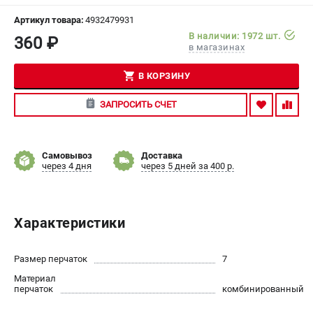
СРАВНЕНИЕ
(
0
)
Артикул товара:
4932479931
В наличии: 1972 шт.
360 ₽
в магазинах
ИЗБРАННОЕ
(
0
)
В КОРЗИНУ
МАГАЗИНЫ
ЗАПРОСИТЬ СЧЕТ
СЕРВИС
ПОДДЕРЖКА
Самовывоз
Доставка
через 4 дня
через 5 дней за 400 р.
Сервисный центр
Гарантия Milwaukee
Нашли дешевле?
Характеристики
Как нас найти
Размер перчаток
7
ИНФОРМАЦИЯ
Материал
перчаток
О компании
комбинированный
О бренде