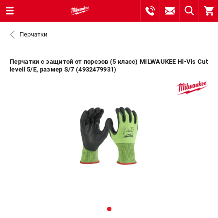
0 
Перчатки
₽
САНКТ-ПЕТЕРБУРГ
Перчатки с защитой от порезов (5 класс) MILWAUKEE Hi-Vis Cut
levell 5/E, размер S/7 (4932479931)
8 (812) 748-27-58
- ЗАКАЗ ИЗДЕЛИЙ
+7 (8112) 59-10-67
- ЗАКАЗ ЗАПЧАСТЕЙ
ЗАКАЗАТЬ ЗАПЧАСТЬ
ВХОД ИЛИ РЕГИСТРАЦИЯ
КАТАЛОГ
АКЦИИ