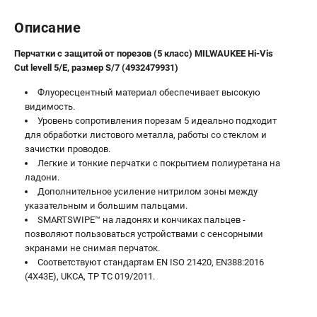
Новости
Описание
Юридическим лицам
Правила обмена и возврата товара
Перчатки с защитой от порезов (5 класс) MILWAUKEE Hi-Vis
Пользовательское соглашение
Cut levell 5/E, размер S/7 (4932479931)
Флуоресцентный материал обеспечивает высокую
видимость.
ТЕЛЕФОН (САНКТ-ПЕТЕРБУРГ)
Уровень сопротивления порезам 5 идеально подходит
8 (812) 748-27-58
для обработки листового металла, работы со стеклом и
Информация размещённая на сайте не является публичной
зачистки проводов.
офертой.
Легкие и тонкие перчатки с покрытием полиуретана на
ладони.
проспект Александровской Фермы, 29АЛ
Дополнительное усиление нитрилом зоны между
8 (812) 748-27-58
8 (800) 550-70-46
указательным и большим пальцами.
Режим работы колл-центра:
SMARTSWIPE™ на ладонях и кончиках пальцев -
пн-пт - с 9:00 до 18:00
позволяют пользоваться устройствами с сенсорными
сб - с 10:00 до 16:00
экранами не снимая перчаток.
вс - выходной
Соответствуют стандартам EN ISO 21420, EN388:2016
ЗАКАЗ ЗАПЧАСТЕЙ
(4X43E), UKCA, ТР ТС 019/2011.
+7 (8112) 59-10-67
zakaz@milwa-market.ru