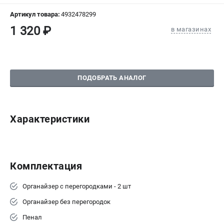
СРАВНЕНИЕ
(
0
)
Артикул товара:
4932478299
1 320 ₽
в магазинах
ИЗБРАННОЕ
(
0
)
МАГАЗИНЫ
ПОДОБРАТЬ АНАЛОГ
СЕРВИС
ПОДДЕРЖКА
Характеристики
Сервисный центр
Гарантия Milwaukee
Нашли дешевле?
Комплектация
Как нас найти
Органайзер с перегородками - 2 шт
ИНФОРМАЦИЯ
Органайзер без перегородок
О компании
Пенал
О бренде