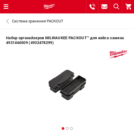
0 
Система хранения PACKOUT
₽
САНКТ-ПЕТЕРБУРГ
Набор органайзеров MILWAUKEE PACKOUT™ для кейса замена
4931466509 (4932478299)
8 (812) 748-27-58
- ЗАКАЗ ИЗДЕЛИЙ
+7 (8112) 59-10-67
- ЗАКАЗ ЗАПЧАСТЕЙ
ЗАКАЗАТЬ ЗАПЧАСТЬ
ВХОД ИЛИ РЕГИСТРАЦИЯ
КАТАЛОГ
АКЦИИ