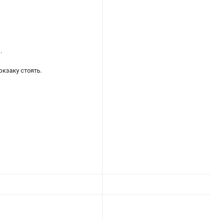
.
кзаку стоять.