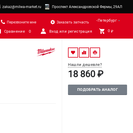
zakaz@milwa-market.ru
Проспект Александровской Фермы, 29АЛ
Санкт-Петербург
Перезвоните мне
Заказать запчасть
0 
Сравнение
0
Вход или регистрация
₽
Нашли дешевле?
18 860 ₽
ПОДОБРАТЬ АНАЛОГ