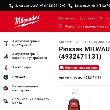
Заказ запчастей: +7 (8112) 59-10-67
Заказ изделий: 8 (812) 7
Магазины
Доставка
Оплат
Аккумуляторный
Каталог
Ящики, сумки, р
инструмент
Рюкзак MILWAU
Аккумуляторы и
(4932471131)
зарядные устройства
Аксессуары
Бесплатная доставка
Запчасти
Артикул товара:
4932471131
Измерительный
инструмент
Организация рабочего
места