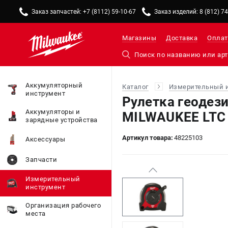
Заказ запчастей: +7 (8112) 59-10-67
Заказ изделий: 8 (812) 7
Магазины
Доставка
Оплат
Аккумуляторный
Каталог
Измерительный 
инструмент
Рулетка геодез
Аккумуляторы и
MILWAUKEE LTC 
зарядные устройства
Артикул товара:
48225103
Аксессуары
Запчасти
Измерительный
инструмент
Организация рабочего
места