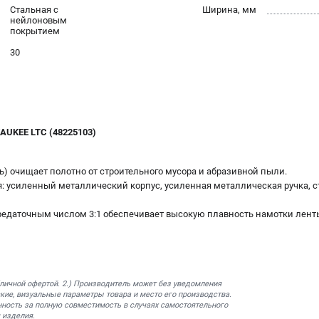
Стальная с
Ширина, мм
нейлоновым
покрытием
30
WAUKEE LTC (48225103)
ль) очищает полотно от строительного мусора и абразивной пыли.
я: усиленный металлический корпус, усиленная металлическая ручка, с
редаточным числом 3:1 обеспечивает высокую плавность намотки лент
бличной офертой. 2.) Производитель может без уведомления
кие, визуальные параметры товара и место его производства.
нность за полную совместимость в случаях самостоятельного
 изделия.