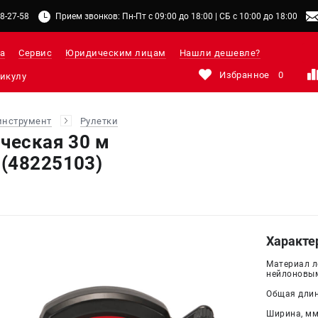
48-27-58
Прием звонков: Пн-Пт с 09:00 до 18:00 | СБ с 10:00 до 18:00
а
Сервис
Юридическим лицам
Нашли дешевле?
Избранное
0
инструмент
Рулетки
ическая 30 м
(48225103)
Характе
Материал л
нейлоновы
Общая длина
Ширина, мм 