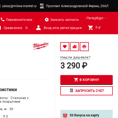
zakaz@milwa-market.ru
Проспект Александровской Фермы, 29АЛ
Санкт-Петербург
Перезвоните мне
Заказать запчасть
0 
Сравнение
0
Вход или регистрация
₽
Нашли дешевле?
3 290 ₽
В КОРЗИНУ
ристики
ЗАПРОСИТЬ СЧЕТ
енты : Стальная с
м покрытием
, м : 30
33 бонуса на карту
: 9.5